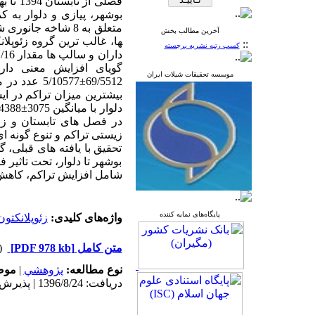
بوشهر، پیازی و دلوار به کمک تورپلا
آخرین مطالب بخش
ها، غالب ترین گروه زئوپلا
::
کسب رتبه نشریه برجسته
گویای افزایش معنی داری در سط
موسسه تحقیقات شیلات ایران
69/5512
±
5/10577
عدد در مت
بیشترین میزان تراکم در ایستگ
دلوار با میانگین 3075
±
در فصل های تابستان و زم
زیستی
تراکم و
تنوع گونه ای 
تحقیق با یافته های قبلی،
بوشهر تا دلوار، تحت تاثی
شامل افزایش تراکم، کاهش 
پایگاه‌های نمایه کننده
واژه‌های کلیدی:
زئوپلانکتون
متن کامل
[PDF 978 kb]
(۱۶۳۴ د
نوع مطالعه:
پژوهشي
|
موض
دریافت: 1396/8/24 | پذیرش: 1397/2/26 | انتشار: 1397/2/26