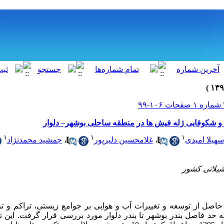
ها و شکوفایی ژله فیش ها در منطقه ساحلی بوشهر– دلوار
۱
۱
۱
سهیلا امیدی
،
غلامحسین دلیرپور
،
جمشید محمدنژاد
حاصل از توسعه و تغییرات آب و هوایی بر جوامع زیستی،
تراکم و ت
 حد فاصل بندر بوشهر تا بندر دلوار مورد بررسی قرار گرفت. این ت