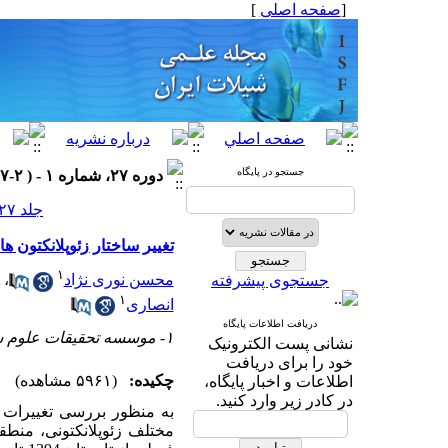
[
صفحه اصلی
]
جستجو در پایگاه
دوره ۲۷، شماره ۱ - ( ۲-۱۳۹۷ )
جلد ۲۷ شماره ۱ صفحات ۱۰۶-۹۹
تغییر ساختار زئوپلانکتون 
۱
محسن نوری نژاد
،
جستجوی پیشرفته
۱
انصاری
دریافت اطلاعات پایگاه
۱- موسسه تحقیقات علوم شیلاتی کشور
نشانی پست الکترونیک
خود را برای دریافت
چکیده:
(۵۹۶۱ مشاهده)
اطلاعات و اخبار پایگاه،
در کادر زیر وارد کنید.
به منظور بررسی تغییرات 
مختلف زئوپلانکتونی،
منطقه