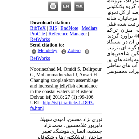
سرتل، هلیله، بندرگاه، نیروگاه،
در مجموع 40 گروه پلانکتونی
وری شناسایی گردید. سخت پوستان با میانگین سالانه فراوانی حدود 66/37 درصد از کل نمونه­
مرجانیان، شانه
Download citation:
 مقادیر ثبت شده قبلی
BibTeX
|
RIS
|
EndNote
|
Medlars
|
ه میزان تراکم
ProCite
|
Reference Manager
|
44/2 برآورد گردید.
RefWorks
ین آن در ایستگاه
Send citation to:
 گونه ای بترتیب
Mendeley
Zotero
گین
شاخص‌های
RefWorks
ه یافته های این
ر آب های ساحلی
Noorinezhad M, Omidi S, Delirpour
تغییرات محسوسی
G, Mohammadnezhad J, Ansari H.
Changing zooplankton assemblage
and increasing jellyfish abundance
in the coastal waters of Bushehr–
Delvar. isfj 2018; 27 (1) :99-106
URL:
http://isfj.ir/article-1-1893-
fa.html
نوری نژاد محسن، امیدی سهیلا،
دلیرپور غلامحسین، محمدنژاد
جمشید، انصاری هوشنگ. تغییر
ساختار زئوپلانکتون ها و شکوفایی