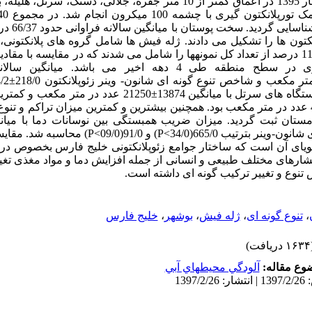
فصلی از تابستان 1394 تا بهار 1395 در اعماق کمتر از 10 متر جفره، جلالی، دستک، 
نکتون گیری با چشمه 100 میکرون انجام شد.
متعلق به 8 شاخه جان
نکتون ها را تشکیل می دادند. ژله فیش ها شامل گروه های پلانکتونی، 
داران و سالپ ها مقدار 11/16 درصد از تعداد کل نمونه­ها را شامل می شدند که در مقایسه با
ح منطقه طی 4 دهه اخیر می باشد.
میانگین سالان
ر مکعب و شاخص تنوع گونه ای شانون- وینر زئوپلانکتون 218/0
±
اه های سرتل با میانگین 13874
±
21250 عدد در متر مکعب و کمتر
4388 عدد در متر مکعب بود. همچنین بیشترین و کمترین میزان تراکم و تنوع
ستان ثبت گردید.
میزان ضریب همبستگی بین نوسانات
دما
با میان
شانون-وینر بترتیب 665/
0
(34/0
P<
)
و 91/0
(09/0
P<
)
محاسبه شد.
مقایس
 گویای آن است که ساختار جوامع زئوپلانکتونی خلیج فارس بخصوص د
ر فشارهای مختلف طبیعی و انسانی از جمله افزایش دما و مواد مغذی 
تنوع و تغییر ترکیب گونه ای داشته است.
،
تنوع گونه ای
،
ژله فیش
،
بوشهر
،
خلیج فارس
ریافت)
وع مقاله:
آلودگي محيطهاي آبي