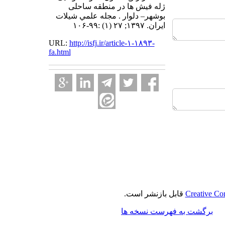
ژله فیش ها در منطقه ساحلی
بوشهر– دلوار . مجله علمي شيلات
ايران. ۱۳۹۷; ۲۷ (۱) :۹۹-۱۰۶
URL:
http://isfj.ir/article-۱-۱۸۹۳-
fa.html
Creative Co
قابل بازنشر است.
برگشت به فهرست نسخه ها