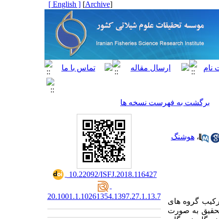
[ English ]
]
Archive
[
برگشت به فهرست نسخه ها
،
هوشنگ
‎ 10.22092/ISFJ.2018.116427
20.1001.1.10261354.1397.27.1.13.7
رکیب گروه های
حقیق
به صورت