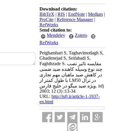
Download citation:
BibTeX
|
RIS
|
EndNote
|
Medlars
|
ProCite
|
Reference Manager
|
RefWorks
Send citation to:
Mendeley
Zotero
RefWorks
Peighambari S, Taghavimotlagh S,
Ghadirnejad S, Seifabadi S,
Faghihzade S. مقایسه تاثیر نصب
چند نوع وسیله کاهنده صید ضمنی
در کاهش صید ماهیان مهم تجاری
با طول کمتر از LM50 در ترال
ویژه صید میگو در خلیج فارس. isfj
2003; 12 (3) :13-34
URL:
http://isfj.ir/article-1-1937-
en.html