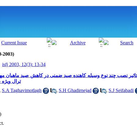
0-2003)
isfj 2003, 12(3): 13-34
مقایسه تاثیر نصب چند نوع وسیله کاهنده صید ضمنی در کاهش صید ماهیان م
ترال ویژه 
,
S.A Taghavimotlagh
,
S.H Ghadirnejad
,
S.J Seifabadi
)
ct.