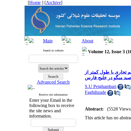
[
Home
] [
Archive
]
Search in website
Volume 12, Issue 3 (1
هم تجاری با طول کمتر از
صید میگو در خلیج فارس
Advanced Search
S.U Peighambari
Faghihzade
Receive site information
Enter your Email in the
following box to receive
Abstract:
(5528 Views
the site news and
information.
This article has no abstra