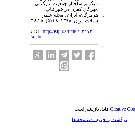
میگو بر ساختار جمعیت بزرگ بی
مهرگان کفزی در خور تیاب،
هرمزگان، ایران . مجله علمي
شيلات ايران. ۱۳۹۸; ۲۸ (۵) :۲۵-۳۶
URL:
http://isfj.ir/article-۱-۲۱۷۲-
fa.html
Creative Com
قابل بازنشر است.
برگشت به فهرست نسخه ها