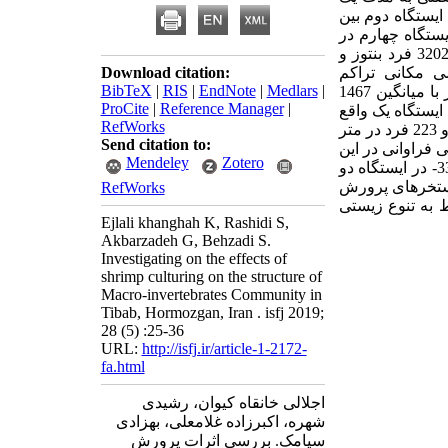
ایستگاه دوم بین
یستگاه چهارم در
در طول این بررسی از مجموع 48 بار عملیات نمونه برداری تعداد 32025 فرد بنتوز و
ی مکانی تراکم
Download citation:
BibTeX
|
RIS
|
EndNote
|
Medlars
|
ماکروبنتوزها که در چهار ایستگاه انجام شد نشان داد که ایستگاه چهار واقع در شاخه آبدهی خور با میانگین 1467
ProCite
|
Reference Manager
|
ایستگاه یک واقع
RefWorks
در بین تیاب شمالی و تیاب جنوبی و ایستگاه دو، متمایل به تیاب جنوبی به ترتیب با تعداد 652، 393 و 223 فرد در متر
Send citation to:
 فراوانی در این
Mendeley
Zotero
نیز با مقدار 33/4- در ایستگاه دو
 استخرهای پرورش
RefWorks
 به تنوع زیستی
Ejlali khanghah K, Rashidi S,
Akbarzadeh G, Behzadi S.
Investigating on the effects of
shrimp culturing on the structure of
Macro-invertebrates Community in
Tibab, Hormozgan, Iran . isfj 2019;
28 (5) :25-36
URL:
http://isfj.ir/article-1-2172-
fa.html
اجلالی خانقاه کیوان، رشیدی
شهره، اکبرزاده غلامعلی، بهزادی
سیامک. بررسی اثرات پرورش