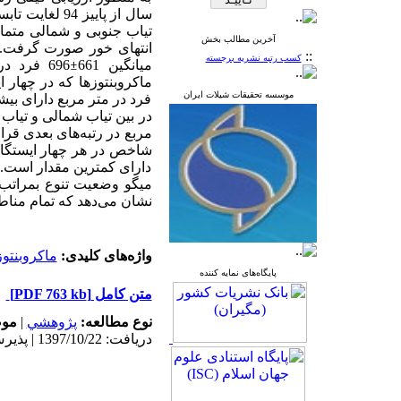
سال از پاییز 94 لغایت تابستان 95 در چهار ایستگاه شامل
تیاب جنوبی و شمالی متمای
آخرین مطالب بخش
انتهای خور
صورت گرفت.
::
کسب رتبه نشریه برجسته
میانگین 661
±
696 فرد در متر مربع متعلق به 88 گونه شناسایی و شمارش شدند.
موسسه تحقیقات شیلات ایران
فرد در متر مربع دارای بیش
مربع در رتبه‌های بعدی قر
شاخص در هر چهار ایستگاه
دارای کمترین مقدار است. 
میگو وضعیت تنوع بمراتب 
نشان می‌دهد که تمام منا
واژه‌های کلیدی:
ماکروبنتو
پایگاه‌های نمایه کننده
متن کامل
[PDF 763 kb]
نوع مطالعه:
پژوهشي
|
موض
دریافت: 1397/10/22 | پذیرش: 1398/6/5 | انتشار: 1398/8/29