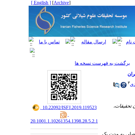
[ English ]
]
Archive
[
برگشت به فهرست نسخه ها
ران
۳
دی
 تحقیقات،
‎ 10.22092/ISFJ.2019.119523
20.1001.1.10261354.1398.28.5.2.1
فصلی به مدت یک