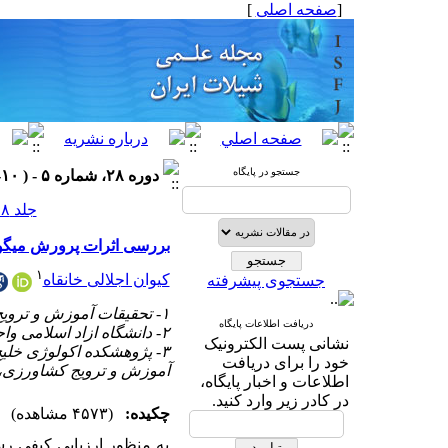
[
صفحه اصلی
]
جستجو در پایگاه
دوره ۲۸، شماره ۵ - ( ۱۰-۱۳۹۸ )
جلد ۲۸ شماره ۵ صفحات ۳۶-۲۵
بررسی اثرات پرورش میگو 
۱
کیوان اجلالی خانقاه
جستجوی پیشرفته
۱- تحقیقات آموزش و ترویج کشاورزی
دریافت اطلاعات پایگاه
۲- دانشگاه ازاد اسلامی واحد بندرعباس
نشانی پست الکترونیک
۳- پژوهشکده اکولوژی خل
خود را برای دریافت
آموزش و ترویج کشاورزی، 
اطلاعات و اخبار پایگاه،
در کادر زیر وارد کنید.
چکیده:
(۴۵۷۳ مشاهده)
به منظور ارزیابی کیفی ر