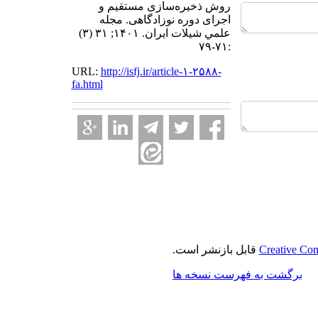
روش ذخیره‌سازی مستقیم و
اجرای دوره نوزادگاهی. مجله
علمي شيلات ايران. ۱۴۰۱; ۳۱ (۳)
:۷۱-۷۹
URL:
http://isfj.ir/article-۱-۲۵۸۸-
fa.html
Creative Com
قابل بازنشر است.
برگشت به فهرست نسخه ها