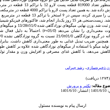
ازماندگی و ضریب تبدیل غذایی بین دو گروه میگوی نوزادگاهی شده و
با تراکم 13 قطعه در مترمربع
.
در گلخانه مرحله نوزادگاهی را سپری کرده، سپس در 9 استخر
مدت 60 روز پرورش داده شد. زیست‌سنجی هر 15 روز یک‌بار انجام شد، فاکتورهای 
ی و ثبت شد. وزن نهایی میگوهای نوزادگاهی شده
51/0
±
13/28
و میگوهای 
(
05/0>
)
.احتمالاً به دلیل فعال 
P
ه در
گروه نوزادگاهی
01/0
±
21/0 نسبت به گروه نوزادگاهی نشده
/0
همچنین ضریب تبدیل غذایی به ‌طور معنی‌داری کاهش داشت. بنابرای
 تولید میگو با استفاده از میگوهای نوزادگاهی شده علاوه بر کاهش 
کاهش می‌دهد، با کاهش غذای مصرفی و افزایش وزن و مقدار تولی
ن ذخیره‌سازی
،
رشد جبرانی
(۱۲۷۴ دریافت)
وع مقاله:
تكثير و پرورش
ارسال پیام به نویسنده مسئول