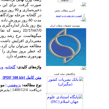
رشد، وزن نهایی برداشت، ب
صورت گرفت. برای این منظور تعداد 819000 قطعه پست لارو 12 
ذخیره‌سازی و 90 روز پرورش داده شد
آخرین مطالب بخش
::
کسب رتبه نشریه برجسته
پنج روز یک‌بار اندازه‌گیر
موسسه تحقیقات شیلات ایران
67/0
±
22/17 رسید که تفاوت معنی‌داری را نشان می‌دهد
میگوهاست. نرخ رشد روزان
معنی‌داری افزایش داشت. 
مطالعه می‌توان بیان کرد،
که خطر بروز بیماری را 
بهره‌وری به‌همراه دارد.
واژه‌های کلیدی:
گلخانه
،
وز
پایگاه‌های نمایه کننده
متن کامل
[PDF 508 kb]
نوع مطالعه:
پژوهشي
|
موض
دریافت: 1400/12/4 | پذیرش: 1401/6/10 | انتشار: 1401/6/10