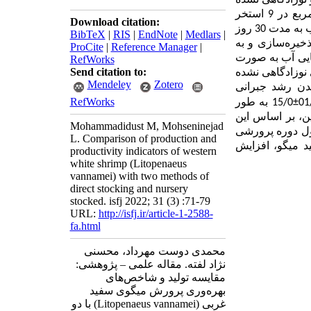
 نوزادگاهی نشده
در 9 استخر
Download citation:
به همین تعداد پست لارو با تراکم 4000 قطعه در مترمکعب به مدت 30 روز
BibTeX
|
RIS
|
EndNote
|
Medlars
|
 با تراکم 13 قطعه در مترمربع ذخیره‌سازی و به
ProCite
|
Reference Manager
|
فیزیکو شیمیایی آب به‌ صورت
RefWorks
Send citation to:
نوزادگاهی نشده
Mendeley
Zotero
شدن رشد جبرانی
RefWorks
01
±
15/0 به‌ طور
ن، بر اساس این
Mohammadidust M, Mohseninejad
طول دوره پرورشی
L. Comparison of production and
د میگو، افزایش
productivity indicators of western
white shrimp (Litopenaeus
vannamei) with two methods of
direct stocking and nursery
stocked. isfj 2022; 31 (3) :71-79
URL:
http://isfj.ir/article-1-2588-
fa.html
محمدی دوست مهرداد، محسنی
نژاد لفته. مقاله علمی – پژوهشی:‌
مقایسه تولید و شاخص‌های
بهره‌وری پرورش میگوی سفید
غربی (Litopenaeus vannamei) با دو