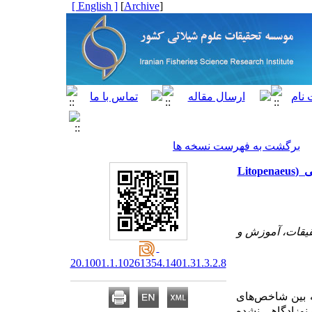
[ English ]
]
Archive
[
برگشت به فهرست نسخه ها
مقاله علمی – پژوهشی:‌ مقایسه تولید و شاخص‌های بهره‌وری پرورش میگوی سفید غربی (Litopenaeus
قیقات، آموزش و
20.1001.1.10261354.1401.31.3.2.8
ه بین شاخص‌های