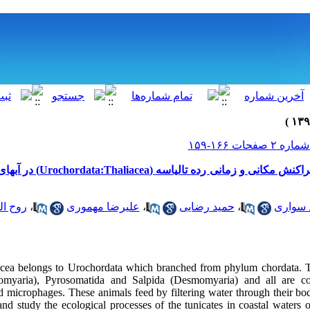
ata:Thaliacea) در آبهای پیرامون جزیره
روح ال
،
علیرضا مهموری
،
حمید رضایی
،
 سواری
acea belongs to Urochordata which branched from phylum chordata. Th
lomyaria), Pyrosomatida and Salpida (Desmomyaria) and all are co
 microphages. These animals feed by filtering water through their bod
and study the ecological processes of the tunicates in coastal waters 