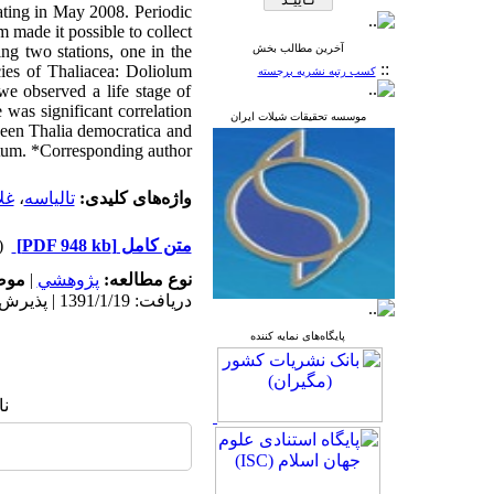
ating in May 2008. Periodic
made it possible to collect
ing two stations, one in the
آخرین مطالب بخش
::
cies of Thaliacea: Doliolum
کسب رتبه نشریه برجسته
we observed a life stage of
was significant correlation
موسسه تحقیقات شیلات ایران
ween Thalia democratica and
tum. *Corresponding author
غل
،
تالیاسه
واژه‌های کلیدی:
دریافت)
[PDF 948 kb]
متن کامل
مو:
|
پژوهشي
نوع مطالعه:
دریافت: 1391/1/19 | پذیرش: 1394/4/15 | انتشار: 1394/4/15
پایگاه‌های نمایه کننده
ن: