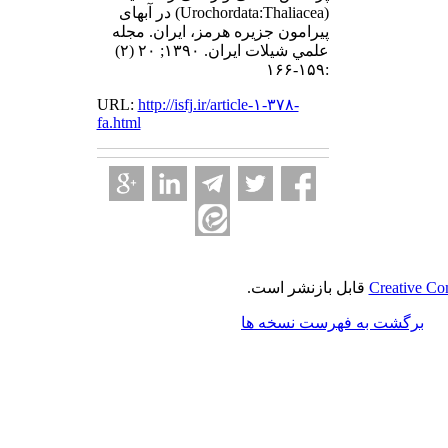
(Urochordata:Thaliacea) در آبهای
پیرامون جزیره هرمز، ایران. مجله
علمي شيلات ايران. ۱۳۹۰; ۲۰ (۲)
:۱۵۹-۱۶۶
URL:
http://isfj.ir/article-۱-۳۷۸-
fa.html
قابل بازنشر است.
Creative Co
برگشت به فهرست نسخه ها