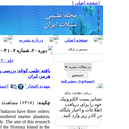
]
صفحه اصلی
[
جستجو در پایگاه
دوره ۲۰، شماره ۲ - ( ۴-۱۳۹۰ )
جلد ۲۰ شماره ۲ صفحات ۱۶۶-۱۵۹
هرمز، ایران
جستجوی پیشرفته
۱
احمد
،
مهدیه افتخار
دریافت اطلاعات پایگاه
نشانی پست الکترونیک
چکیده:
(۱۶۳۱۷ مشاهده)
خود را برای دریافت
اطلاعات و اخبار پایگاه،
aliacea have three orders:
در کادر زیر وارد کنید.
nsidered marine plankton,
y. The aim of this research
of the Hormuz Island in the