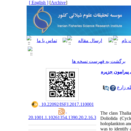
[ English ]
]
Archive
[
برگشت به فهرست نسخه ها
یافته علمی کوتاه: بررسی پراکنش مکانی و زمانی رده تالیاسه (Urochord
له زارع
‎ 10.22092/ISFJ.2017.110001
The class Thali
20.1001.1.10261354.1390.20.2.16.3
Doliolida (Cyc
holoplankton and
was to identify 