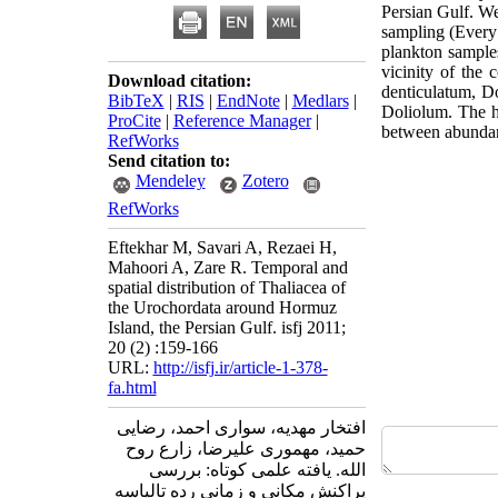
Persian Gulf. We
sampling (Every 
plankton samples
vicinity of the
Download citation:
denticulatum, Do
BibTeX
|
RIS
|
EndNote
|
Medlars
|
Doliolum. The hi
ProCite
|
Reference Manager
|
between abundan
RefWorks
Send citation to:
Mendeley
Zotero
RefWorks
Eftekhar M, Savari A, Rezaei H,
Mahoori A, Zare R. Temporal and
spatial distribution of Thaliacea of
the Urochordata around Hormuz
Island, the Persian Gulf. isfj 2011;
20 (2) :159-166
URL:
http://isfj.ir/article-1-378-
fa.html
افتخار مهدیه، سواری احمد، رضایی
حمید، مهموری علیرضا، زارع روح
الله. یافته علمی کوتاه: بررسی
پراکنش مکانی و زمانی رده تالیاسه