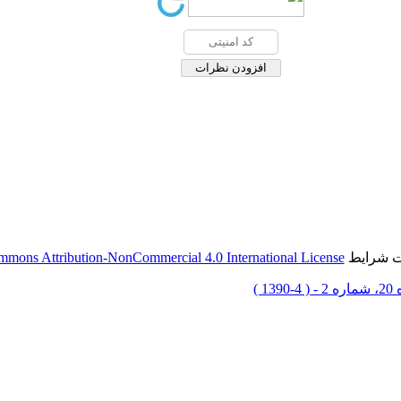
mmons Attribution-NonCommercial 4.0 International License
حت شرایط
 4-1390