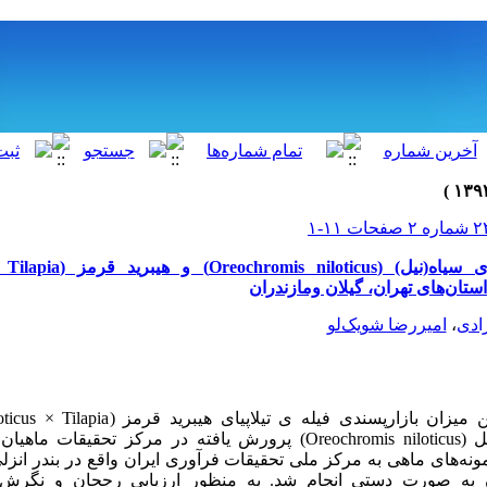
بازارپسندی فیله‌ی تیلاپیای سیاه(نی
ادی
،
امیررضا شویک‌لو
هدف از این پژوهش تعیین میزان بازارپسندی فیله ی ت
mosambicus) و تیلاپیای نیل (Oreochromis niloticus) پرورش یافته در مرکز 
ونه‌های ماهی به مرکز ملی تحقیقات فرآوری ایران واقع در بندر انزلی
 به صورت دستی انجام شد. به منظور ارزیابی رجحان و نگرش