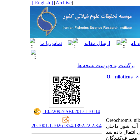
[ English ]
]
Archive
[
برگشت به فهرست نسخه ها
ل) (Oreochromis niloticus) و هیبرید قرمز (O. niloticus × Tilapia
‎ 10.22092/ISFJ.2017.110114
یلاپیای هیبرید قرمز (Oreochromis niloticus × Tilapia
20.1001.1.10261354.1392.22.2.3.4
تحقیقات ماهیان آب شور داخلی
 انتقال داده شد
 مصرف‌کنندگان