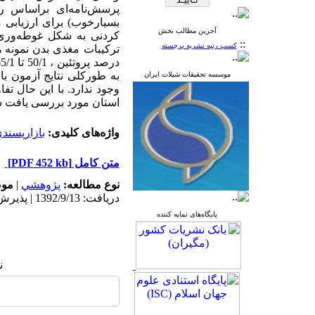
آخرین مطالب بخش
::
کسب رتبه نشریه برجسته
موسسه تحقیقات شیلات ایران
استان مورد بررسی یافت ش
واژه‌های کلیدی:
بازارپسند
متن کامل
[PDF 452 kb]
نوع مطالعه:
پژوهشي
|
موض
دریافت: 1392/9/13 | پذیرش: 1392/9/13 | انتشار: 1392/9/13
پایگاه‌های نمایه کننده
ن