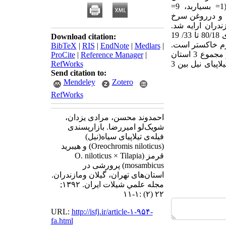
پرسش‌نامه‌ای براساس روش CLT (Central Location Test) طراحی و مقیاس 9 نقطه‌ای(1= بسیاربد، 9=
لوین ( Loin) از فیله‌ها جدا شده و درروغن سرخ
یلان و مازندران ارایه شد.
ترکیبات مغذی بدن نمونه ها نیز اندازه گیری گردید. نتایج نشان داد که فیله ی ماهیان تیلاپیا دارای 80/18 تا 33/ 19
Download citation:
12 درصد رطوبت و 83/1تا90 /1 گرم در صد گرم خاکستر است.
BibTeX
|
RIS
|
EndNote
|
Medlars
|
به طورکلی نتایج آزمون بازارپسندی نشان داد که هیچ اختلاف معناداری بین دو گونه‌ی تیلاپیا در مجموع 3 استان
ProCite
|
Reference Manager
|
وجود ندارد. با این حال تفاوت‌های چشمگیری از نظر بازارپسندی فیله‌ی ماهی تیلاپیای قرمز و تیلاپیای نیل بین 3
RefWorks
Send citation to:
Mendeley
Zotero
RefWorks
احمدوند محسن، مرادی یزدان،
شویک‌لو امیررضا. بازارپسندی
فیله‌ی تیلاپیای سیاه(نیل)
(Oreochromis niloticus) و هیبرید
قرمز (O. niloticus × Tilapia
mosambicus) پرورشی در
استان‌های تهران، گیلان ومازندران.
مجله علمي شيلات ايران. ۱۳۹۲;
۲۲ (۲) :۱-۱۱
URL:
http://isfj.ir/article-۱-۹۵۴-
fa.html