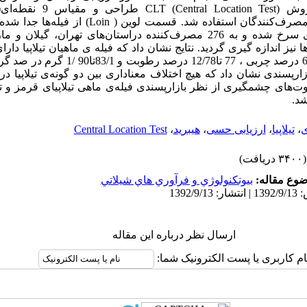
بسیارخوب) برای ارزیابی مصرف‌کنندگان استفاده شد. قسمت 
کردنی به شکل غوطه‌وری سرخ شده و به 276 مصرف‌کننده دراستان‌های تهران، گ
درصد پروتئین ، 50/1 تا 65/1 درصد چربی ، 77 تا/78
د.
ی
،
تیلاپیا
،
ارزیابی حسی
،
هیبرید
،
Central Location Test
(۳۴۰۰ دریافت)
وع مقاله:
بيوتكنولوژي و فرآوري هاي شيلاتي
ارسال نظر درباره این مقاله
ام کاربری یا پست الکترونیک شما: