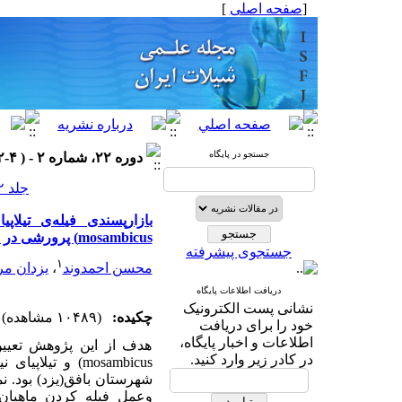
[
صفحه اصلی
]
جستجو در پایگاه
دوره ۲۲، شماره ۲ - ( ۴-۱۳۹۲ )
جلد ۲۲ شماره ۲ صفحات ۱۱-۱
mosambicus) پرورشی در استان‌های تهران، گیلان ومازندران
جستجوی پیشرفته
۱
محسن احمدوند
،
یزدان مر
دریافت اطلاعات پایگاه
نشانی پست الکترونیک
چکیده:
(۱۰۴۸۹ مشاهده)
خود را برای دریافت
اطلاعات و اخبار پایگاه،
در کادر زیر وارد کنید.
شهرستان بافق(یزد) بود. نم
وعمل فیله کردن ماهیان