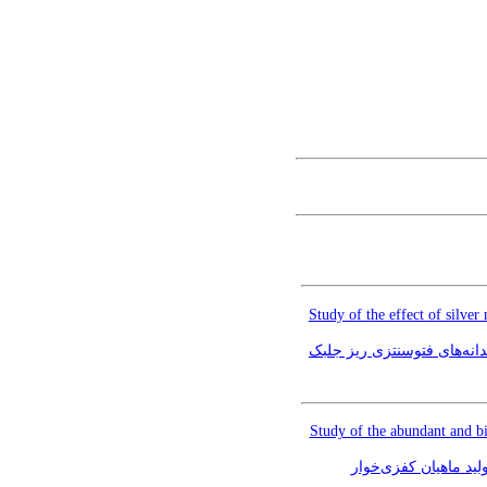
Study of the effect of silve
مقاله علمی – پژوهشی:‌ اثر نانو ذرات نقره(AgNPs) و دی‌اکسید سیلیس (
Study of the abundant and bi
لید ماهیان کفزی‌خوار