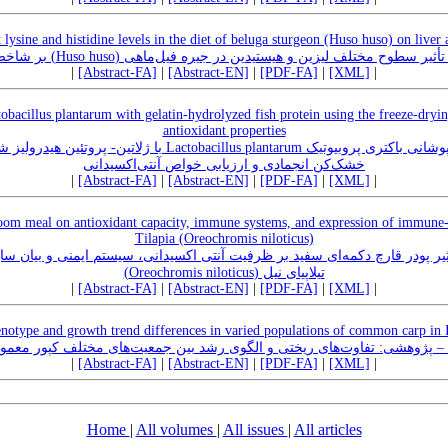
t lysine and histidine levels in the diet of beluga sturgeon (Huso huso) on liver 
مقاله علمی – پژوهشی:‌ تأثیر سطوح مختلف لیزین و هیستیدین در جیره فیل‌ماهی (Huso h
|
[Abstract-FA]
|
[Abstract-EN]
|
[PDF-FA]
|
[XML]
|
obacillus plantarum with gelatin-hydrolyzed fish protein using the freeze-dryi
antioxidant properties
 plantarum با ژلاتین- پروتئین هیدرولیز شده ماهی با استفاده از روش
خشک‌کن انجمادی و ارزیابی خواص آنتی‌اکسیدانی
|
[Abstract-FA]
|
[Abstract-EN]
|
[PDF-FA]
|
[XML]
|
oom meal on antioxidant capacity, immune systems, and expression of immune-r
Tilapia (Oreochromis niloticus)
یر پودر قارچ دکمه‌ای سفید بر ظرفیت آنتی اکسیدانی، سیستم ایمنی و بیان سای
تیلاپیای نیل (Oreochromis niloticus)
|
[Abstract-FA]
|
[Abstract-EN]
|
[PDF-FA]
|
[XML]
|
notype and growth trend differences in varied populations of common carp in 
– پژوهشی:‌ تفاوت‌‌های ریختی و الگوی رشد بین جمعیت‌‌های مختلف کپور معمول
|
[Abstract-FA]
|
[Abstract-EN]
|
[PDF-FA]
|
[XML]
|
Home
|
All volumes
|
All issues
|
All articles