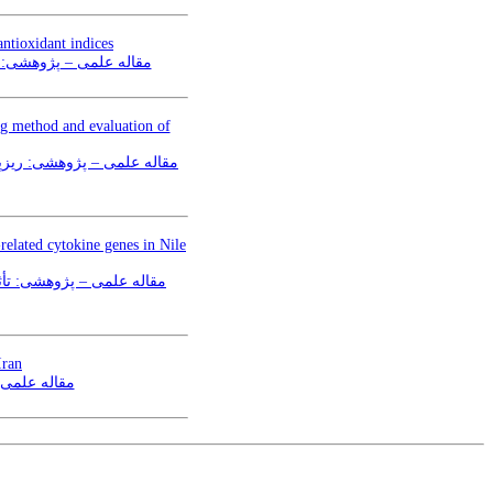
antioxidant indices
uso) بر شاخص‌های آنتی‌اکسیدانی کبد
ng method and evaluation of
elated cytokine genes in Nile
مقاله علمی – پژوهشی:‌ تأث
Iran
مقاله علمی 