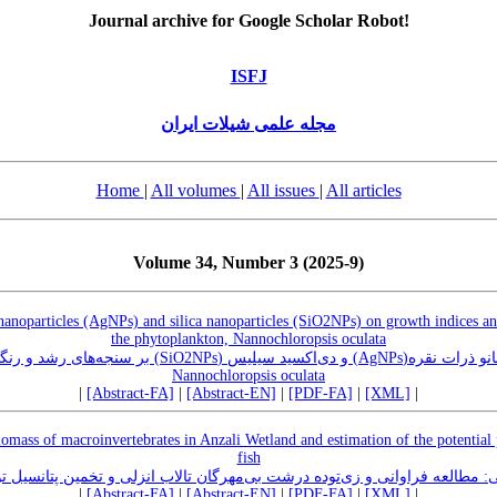
Journal archive for Google Scholar Robot!
ISFJ
مجله علمی شیلات ایران
Home
|
All volumes
|
All issues
|
All articles
Volume 34, Number 3 (2025-9)
r nanoparticles (AgNPs) and silica nanoparticles (SiO2NPs) on growth indices a
the phytoplankton, Nannochloropsis oculata
SiO2NPs) بر سنجه‌‌‌های رشد و رنگدانه‌های فتوسنتزی ریز جلبک
Nannochloropsis oculata
|
[Abstract-FA]
|
[Abstract-EN]
|
[PDF-FA]
|
[XML]
|
omass of macroinvertebrates in Anzali Wetland and estimation of the potentia
fish
 مطالعه فراوانی و زی‌‌توده درشت بی‌مهر‌‌گان تالاب انزلی و تخمین پتانسیل تو
|
[Abstract-FA]
|
[Abstract-EN]
|
[PDF-FA]
|
[XML]
|