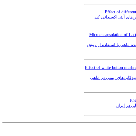
Effect of differen
Microencapsulation of Lact
مقاله علمی – پژوهشی:‌ ریزپوشانی باکتری پروبیوتیک Lactobacillus
Effect of white button mushr
توکاین‌های ایمنی در ماهی
Phe
ی در ایران