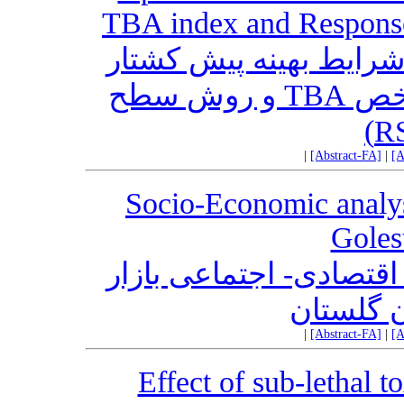
TBA index and Respons
شرایط بهینه پیش کشتار
کپور معمولی با استفاده از شاخص TBA و روش سطح
|
[Abstract-FA]
|
[A
Socio-Economic analysi
Goles
قتصادی- اجتماعی بازار
ان گلستان
|
[Abstract-FA]
|
[A
Effect of sub-lethal t