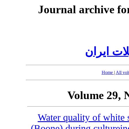
Journal archive fo
ات ایران
Home
|
All vo
Volume 29, 
Water quality of white
(Boone) during culturei