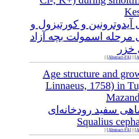
Kes
آیدوترونین و کورتیزول و
 مرحله اسمولت بچه آزاد
 خزر
|
[Abstract-FA]
|
[A
Age structure and grow
Linnaeus, 1758) in Tuj
Mazand
هی سفید رودخانه‌ای
Squalius cepha
|
[Abstract-FA]
|
[A