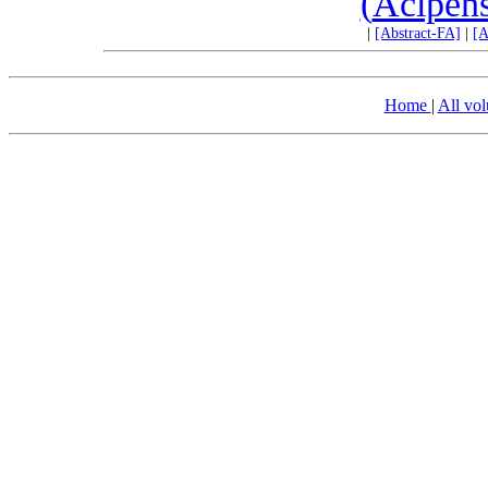
|
[Abstract-FA]
|
[A
Home
|
All vo