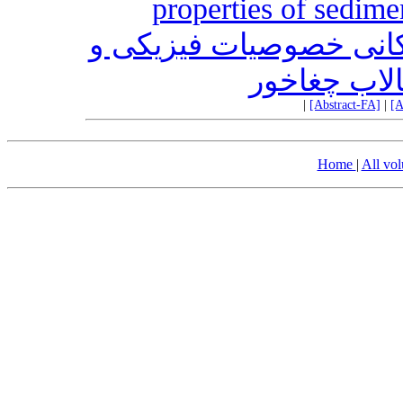
properties of sedim
کانی خصوصیات فیزیکی و
لاب چغاخور
|
[Abstract-FA]
|
[A
Home
|
All vo