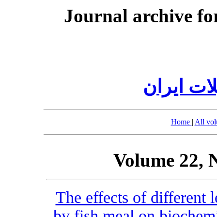
Journal archive fo
ات ایران
Home
|
All vo
Volume 22, 
The effects of different
by fish meal on biochem