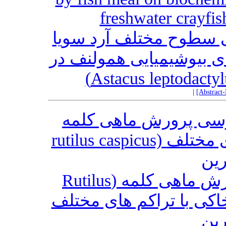
freshwater crayfis
ینی سطوح مختلف آرد سویا
های بیوشیمیایی همولنف در
|
[Abstract
اه: بررسی پرورش ماهی کلمه
rutilus caspicus) در استخرهای خاکی با تراکم های مختلف
ین
یافته علمی کوتاه: بررسی پرورش ماهی کلمه (Rutilus
rutilus caspicus) راکم های مختلف
ین