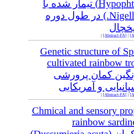
نقره‌ای(Hypophthalmichthys molitrix) تیمار شده با
عصاره سیاه دانه (Nigella sativa L.) در طول دوره
یخچال
|
[Abstract-FA]
|
[A
Genetic structure of S
cultivated rainbow t
رنگین کمان پرورشی
|
[Abstract-FA]
|
[A
Chmical and sensory prop
rainbow sardin
تهیه سس ماهی ساردین رنگین کمان (Dussumieria acuta)