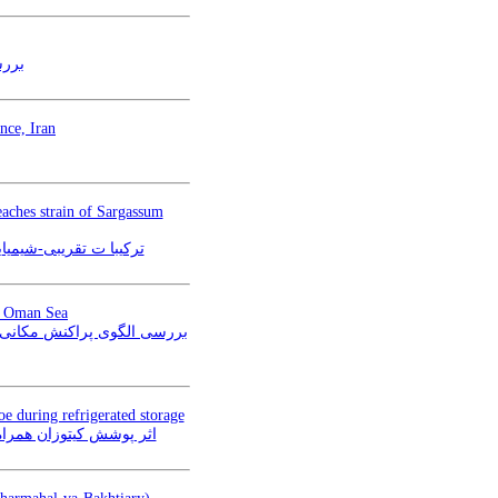
بررس
nce, Iran
aches strain of Sargassum
ifolium) مناطق مختلف ساحلی استان سیستان و بلوچستان
he Oman Sea
oe during refrigerated storage
risii kutum) طی نگهداری در دمای یخچال