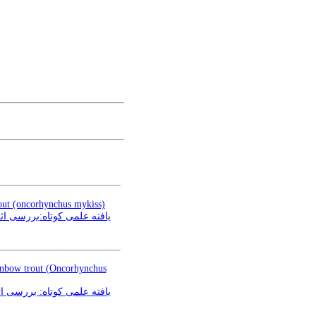
rout (oncorhynchus mykiss)
ainbow trout (Oncorhynchus