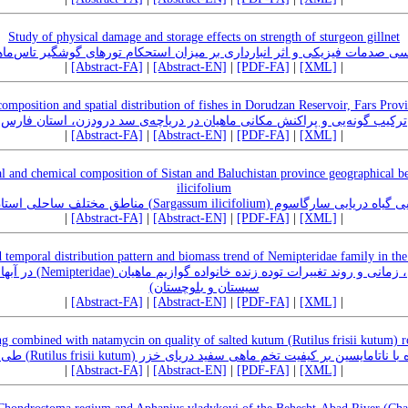
Study of physical damage and storage effects on strength of sturgeon gillnet
ی صدمات فیزیکی و اثر انبارداری بر میزان استحکام تورهای گوشگیر تاس‌ماه
|
[Abstract-FA]
|
[Abstract-EN]
|
[PDF-FA]
|
[XML]
|
composition and spatial distribution of fishes in Dorudzan Reservoir, Fars Provi
ترکیب گونه‌یی و پراکنش مکانی ماهیان در دریاچه‌ی سد درودزن، استان فارس
|
[Abstract-FA]
|
[Abstract-EN]
|
[PDF-FA]
|
[XML]
|
l and chemical composition of Sistan and Baluchistan province geographical be
ilicifolium
ترکیبا ت تقریبی-شیمیایی گیاه دریایی سارگاسوم (Sargassum ilic
|
[Abstract-FA]
|
[Abstract-EN]
|
[PDF-FA]
|
[XML]
|
d temporal distribution pattern and biomass trend of Nemipteridae family in t
در آبهای ساحلی دریای عمان (
سیستان و بلوچستان)
|
[Abstract-FA]
|
[Abstract-EN]
|
[PDF-FA]
|
[XML]
|
ng combined with natamycin on quality of salted kutum (Rutilus frisii kutum) r
اثر پوشش کیتوزان همراه با ناتامایسین بر کیفیت تخم ماهی سفید دریای خزر (Rutilus f
|
[Abstract-FA]
|
[Abstract-EN]
|
[PDF-FA]
|
[XML]
|