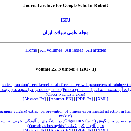
Journal archive for Google Scholar Robot!
ISFJ
مجله علمی شیلات ایران
Home
|
All volumes
|
All issues
|
All articles
Volume 25, Number 4 (2017-1)
punica granatum) seed kernel meal effects of growth parameters of rainbow t
ica granatum بر فراسنجه-های رشد ماهی قزل آلای رنگین کمان
(Oncorhynchus mykiss)
|
[Abstract-FA]
|
[Abstract-EN]
|
[PDF-FA]
|
[XML]
|
iganum vulgare) extract on prevention of S.ineae experimental infection in R
mykiss)
um vulgare) در پیشگیری از آلودگی تجربی به استرپتوکوکوس اینیایی در ماهی
قزل آلای رنگین کمان (Oncorhynchus mykiss)
|
[Abstract-FA]
|
[Abstract-EN]
|
[PDF-FA]
|
[XML]
|