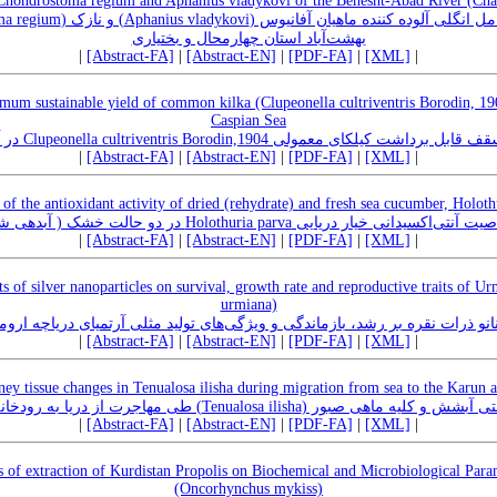
in Chondrostoma regium and Aphanius vladykovi of the Behesht-Abad River (Ch
بهشت‌آباد استان چهارمحال ‌و بختیاری
|
[Abstract-FA]
|
[Abstract-EN]
|
[PDF-FA]
|
[XML]
|
um sustainable yield of common kilka (Clupeonella cultriventris Borodin, 190
Caspian Sea
ارزیابی ذخایر و تعیین سقف قابل برداشت کیلکای معمولی Clupeonella cultri
|
[Abstract-FA]
|
[Abstract-EN]
|
[PDF-FA]
|
[XML]
|
 of the antioxidant activity of dried (rehydrate) and fresh sea cucumber, Holoth
بررسی خاصیت آنتی‌اکسیدانی خیار دریایی Holothuria parva  شده) و تازه
|
[Abstract-FA]
|
[Abstract-EN]
|
[PDF-FA]
|
[XML]
|
ts of silver nanoparticles on survival, growth rate and reproductive traits of 
urmiana)
 اثرات مزمن نانو ذرات نقره بر رشد، بازماندگی و ویژگی‌های تولید مثلی آرتمیای دریاچه ار
|
[Abstract-FA]
|
[Abstract-EN]
|
[PDF-FA]
|
[XML]
|
dney tissue changes in Tenualosa ilisha during migration from sea to the Karun 
بررسی روند سازش بافتی آبشش و کلیه ماهی صبور (Tenualosa ilisha) 
|
[Abstract-FA]
|
[Abstract-EN]
|
[PDF-FA]
|
[XML]
|
ts of extraction of Kurdistan Propolis on Biochemical and Microbiological Par
(Oncorhynchus mykiss)