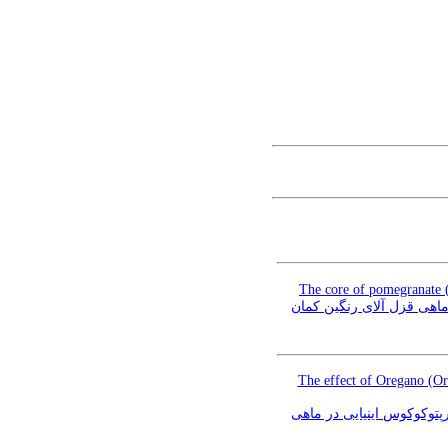
The core of pomegranate (
یافته علمی کوتاه:بررسی اثرات آرد هسته دانه انار (pomegranate (Pun
The effect of Oregano (Or
یافته علمی کوتاه: بررسی اثر عصاره مرزنگوش (Origan