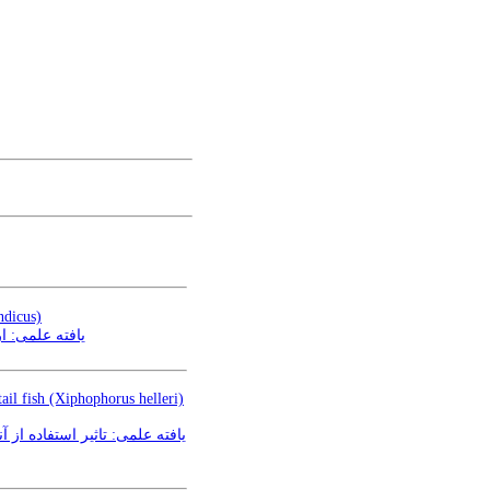
ndicus)
enaeus indicus)
ail fish (Xiphophorus helleri)