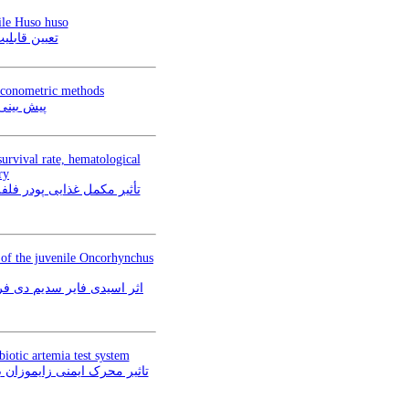
ile Huso huso
o huso) جوان
 econometric methods
پیش‌ بینی
urvival rate, hematological
ry
 of the juvenile Oncorhynchus
iotic artemia test system