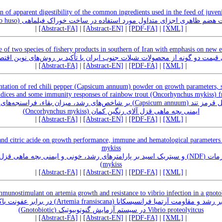
n of apparent digestibility of the common ingredients used in the feed of juven
تعیین قابلیت هضم ظاهری اجزای متداول مورد استفاده در ساخت خوراک فیلماهی (Hus
|
[Abstract-FA]
|
[Abstract-EN]
|
[PDF-FA]
|
[XML]
|
ce of two species of fishery products in southern of Iran with emphasis on new
 قیمت دو گونه از محصولات شیلات جنوب ایران با تأکید بر روش‌های نوین اقت
|
[Abstract-FA]
|
[Abstract-EN]
|
[PDF-FA]
|
[XML]
|
ntation of red chili pepper (Capsicum annuum) powder on growth parameters, s
ndices and some immunity responses of rainbow trout (Oncorhynchus mykiss) f
cum annuum) بر شاخص‌های رشد، میزان بقاء، فراسنجه‌های خونی و برخی از پاسخ‌های
ایمنی بچه ماهی قزل آلای رنگین کمان (Oncorhynchus mykiss)
|
[Abstract-FA]
|
[Abstract-EN]
|
[PDF-FA]
|
[XML]
|
and citric acide on growth performance, immune and hematological parameters
mykiss
mykiss)
|
[Abstract-FA]
|
[Abstract-EN]
|
[PDF-FA]
|
[XML]
|
munostimulant on artemia growth and resistance to vibrio infection in a gnotob
Vibrio proteolyitcus در سیستم آزمایش گنوتوبیوتیک (Gnotobiotic)
|
[Abstract-FA]
|
[Abstract-EN]
|
[PDF-FA]
|
[XML]
|