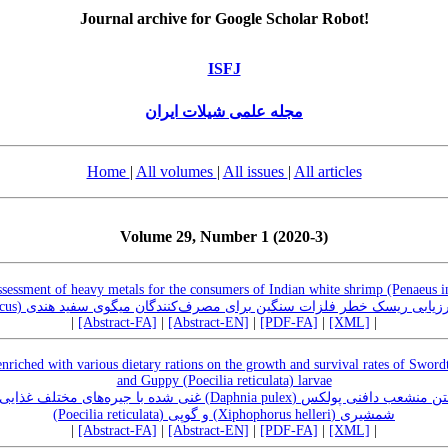
Journal archive for Google Scholar Robot!
ISFJ
مجله علمی شیلات ایران
Home
|
All volumes
|
All issues
|
All articles
Volume 29, Number 1 (2020-3)
ssessment of heavy metals for the consumers of Indian white shrimp (Penaeus i
یافته علمی: ارزیابی ریسک خطر فلزات سنگین برای مصرف‌کنندگان میگوی سفید هندی (P
|
[Abstract-FA]
|
[Abstract-EN]
|
[PDF-FA]
|
[XML]
|
nriched with various dietary rations on the growth and survival rates of Swordt
and Guppy (Poecilia reticulata) larvae
nia pulex) غنی شده با جیره‌های مختلف غذایی بر رشد و بقاء لارو ماهیان دم
شمشیری (Xiphophorus helleri) و گوپی (Poecilia reticulata)
|
[Abstract-FA]
|
[Abstract-EN]
|
[PDF-FA]
|
[XML]
|