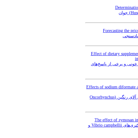
Determinatio
Forecasting the pri
صاد‌سنجی
Effect of dietary suppleme
i
تأثیر مکمل غذایی پودر فلفل قرمز تند (Capsi
Effects of sodium diformate 
اثر اسیدی فایر سدیم دی فرمات (NDF) و سیتریک اسید بر پارامترهای رشد، خونی و ایمنی بچه ماهی قزل آلای رنگین (Oncorhynchus
The effect of zymosan im
تاثیر محرک‌‌ ایمنی زایموزان بر رشد و مقاومت آرتمیا فرانسیسکانا (Artemia fransiscana) در برابر عفونت باکتری‌‌های Vibrio campbellii و