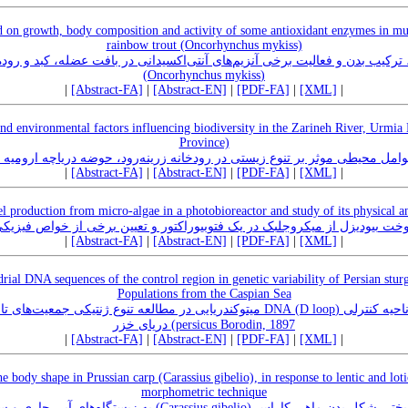
id on growth, body composition and activity of some antioxidant enzymes in musc
rainbow trout (Oncorhynchus mykiss)
، ترکیب بدن و فعالیت برخی آنزیم‌‌های آنتی‌‌اکسیدانی در بافت عضله، کبد و روده 
(Oncorhynchus mykiss)
|
[Abstract-FA]
|
[Abstract-EN]
|
[PDF-FA]
|
[XML]
|
 and environmental factors influencing biodiversity in the Zarineh River, Urmia
Province)
امل محیطی موثر بر تنوع زیستی در رودخانه زرینه‌‌رود، حوضه دریاچه ارومیه 
|
[Abstract-FA]
|
[Abstract-EN]
|
[PDF-FA]
|
[XML]
|
el production from micro-algae in a photobioreactor and study of its physical a
وخت بیودیزل از میکروجلبک در یک فتوبیوراکتور و تعیین برخی از خواص فیزیک
|
[Abstract-FA]
|
[Abstract-EN]
|
[PDF-FA]
|
[XML]
|
rial DNA sequences of the control region in genetic variability of Persian stur
Populations from the Caspian Sea
persicus Borodin, 1897) دریای خزر
|
[Abstract-FA]
|
[Abstract-EN]
|
[PDF-FA]
|
[XML]
|
he body shape in Prussian carp (Carassius gibelio), in response to lentic and lot
morphometric technique
assius gibelio) به زیستگاه‌های آبی جاری و ساکن با استفاده از روش