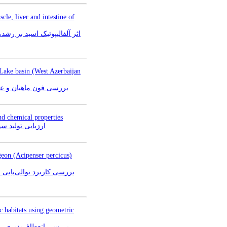
le, liver and intestine of
اثر آلفالیپوئیک اسید بر رشد
 Lake basin (West Azerbaijan
بررسی فون ماهیان و عو)
nd chemical properties
ارزیابی تولید س
geon (Acipenser percicus)
ic habitats using geometric