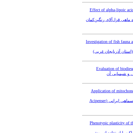
Effect of alpha-lipoic ac
ماهی قزل‌‌آلای رنگین‌‌کمان
Investigation of fish fauna
(استان آذربایجان غربی
Evaluation of biodies
ی و شیمیایی آن
Application of mitochond
بررسی کاربرد توالی‌یابی ناحیه کنترلی (D loop) DNA میتوکندریایی در مطالعه تنوع ژنتیکی جمعیت‌های تاسماهی ایرانی (Acipenser
Phenotypic plasticity of t
بررسی انعطاف‌پذیری ریختی شکل بدن ماهی کاراس (Car