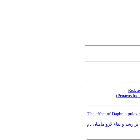
Risk a
The effect of Daphnia pulex e
یافته علمی: تاثیر استفاده از آنتن منشعب دافنی پولکس (Daph