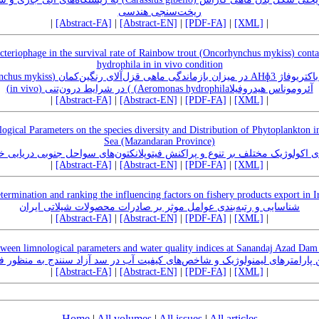
ریخت‌سنجی هندسی
|
[Abstract-FA]
|
[Abstract-EN]
|
[PDF-FA]
|
[XML]
|
cteriophage in the survival rate of Rainbow trout (Oncorhynchus mykiss) con
hydrophila in in vivo condition
آئروموناس هیدروفیلاAeromonas hydrophila) ) در شرایط درون‌تنی (in vivo)
|
[Abstract-FA]
|
[Abstract-EN]
|
[PDF-FA]
|
[XML]
|
logical Parameters on the species diversity and Distribution of Phytoplankton i
Sea (Mazandaran Province)
های اکولوژیک مختلف بر تنوع و پراکنش فیتوپلانکتون‌های سواحل جنوبی دریایی 
|
[Abstract-FA]
|
[Abstract-EN]
|
[PDF-FA]
|
[XML]
|
termination and ranking the influencing factors on fishery products export in I
شناسایی و رتبه‌‌بندی عوامل موثر بر صادرات محصولات شیلاتی ایران
|
[Abstract-FA]
|
[Abstract-EN]
|
[PDF-FA]
|
[XML]
|
tween limnological parameters and water quality indices at Sanandaj Azad Dam du
پارامترهای لیمنولوژیک و شاخص‌‌های کیفیت آب در سد آزاد سنندج به منظور فعا
|
[Abstract-FA]
|
[Abstract-EN]
|
[PDF-FA]
|
[XML]
|
Home
|
All volumes
|
All issues
|
All articles