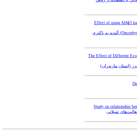
Effect of using AHɸ3 ba
بررسی اثرات استفاده از باکتریوفاژ AHɸ3 در میزان بازماندگی ماهی قزل‌آلای رنگین‌کمان (Oncorhynchus mykiss) آلوده به باکتری
The Effect of Different Eco
خزر (استان مازندران
De
Study on relationship be
لیت‌‌های شیلاتی