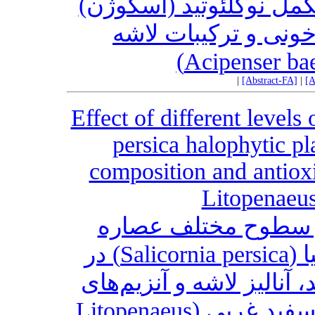
مکمل نوکلئوتید (آسکوژن
ونی و ترکیبات لاشه
|
[Abstract-FA]
|
[A
Effect of different levels 
persica halophytic p
composition and antioxi
Litopenaeu
ر سطوح مختلف عصاره
اتانولی گیاه هالوفیت سالیکورنیا (Salicornia persica) در
نالیز لاشه و آنزیم‌های
آنتی‌اکسیدانی میگوهای جوان پاسفید غربی (Litopenaeus