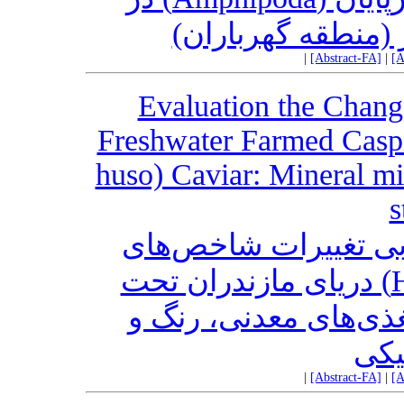
 (منطقه گهرباران
|
[Abstract-FA]
|
[A
Evaluation the Chang
Freshwater Farmed Casp
huso) Caviar: Mineral mi
s
بی تغییرات شاخص‌‌های
تجاری خاویار بلوگا (Huso huso) دریای مازندران تحت
ی‌‌های معدنی، رنگ و
یکی
|
[Abstract-FA]
|
[A