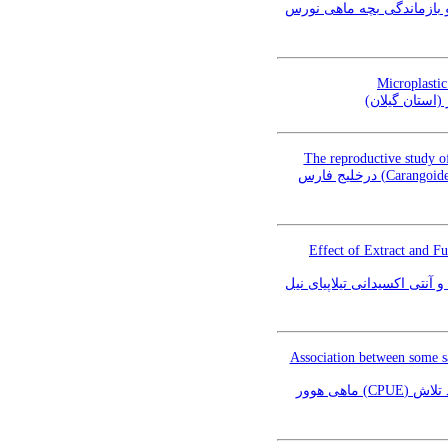
 بازماندگی بچه ماهی نورس
Microplastic
(استان گیلان
The reproductive study o
مقاله علمی-پژوهشی: بررسی تولید مثل ماهی گیش خال سفید (Carangoides malabaricus Bloch and Schneider,1801) درخلیج فارس
Effect of Extract and F
مقاله علمی-پژوهشی: اثر عصاره و فوکوئیدان جلبک سارگاسوم (Sarga
Association between some sa
مقاله علمی-پژوهشی: ارتباط برخی متغیرهای محیطی حاصل از تصاویر ماهوارهای با شاخص صید بر واحد تلاش (CPUE) ماهی هوور