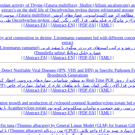
ioxidant activity of Thyme (Zataria multiflora), Shallot (Allium ascalonicum)
extract’s on the shelf life of Oncorhynchus mykiss during refrigerated storage
|
[Abstract-FA]
|
[Abstract-EN]
|
[PDF-FA]
|
[XML]
|
y acid composition in shrimp, Litopenaeus vannamei fed with different concent
extract
عصاره جلبک دونالیلا (Dunaliella salina)
|
[Abstract-FA]
|
[Abstract-EN]
|
[PDF-FA]
|
[XML]
|
Detect Notifiable Viral Diseases (IPN, VHS and IHN) in Specific Pathogen 
Broodstock Generations
مولدین قزل‌آلای رنگین کمان نسل پایه ماهیان عاری از عوامل بیماریزای خاص (S
|
[Abstract-FA]
|
[Abstract-EN]
|
[PDF-FA]
|
[XML]
|
tion growth and production of cyclopoid copepod Acanthocyclops trajani fed on
مقاله علمی-پژوهشی: بررسی رشد جمعیت و تولیدات سیکلوپوئید کوپه پود Acanthocyclop
|
[Abstract-FA]
|
[Abstract-EN]
|
[PDF-FA]
|
[XML]
|
in tuna (Thunnus albacares) by General Linear Model (GLM) for Iranian Gill
با استفاده از روش خط