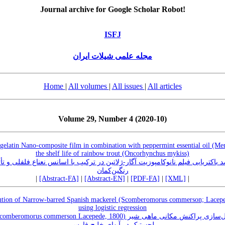
Journal archive for Google Scholar Robot!
ISFJ
مجله علمی شیلات ایران
Home
|
All volumes
|
All issues
|
All articles
Volume 29, Number 4 (2020-10)
r-gelatin Nano-composite film in combination with peppermint essential oil (Ment
the shelf life of rainbow trout (Oncorhynchus mykiss)
 باکتریایی فیلم نانوکامپوزیت آگار-ژلاتین در ترکیب با اسانس نعناع فلفلی و تأث
رنگین‌کمان
|
[Abstract-FA]
|
[Abstract-EN]
|
[PDF-FA]
|
[XML]
|
ibution of Narrow-barred Spanish mackerel (Scomberomorus commerson; Lacepe
using logistic regression
لجستیک در آبهای خلیج فارس