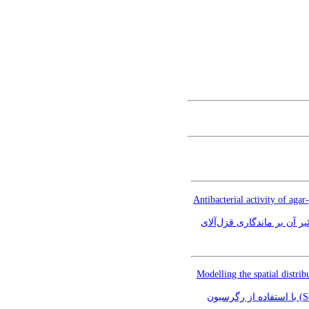
Antibacterial activity of aga
یر آن بر ماندگاری قزل‌آلای
Modelling the spatial distr
مقاله علمی-پژوهشی: مدل‌سازی پراکنش مکانی ماهی شیر (Scomberomorus commerson Lacepede, 1800) با استفاده از رگرسیون