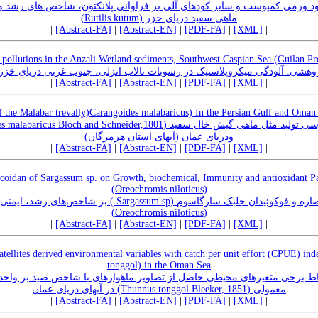
ود ورمی کمپوست و سایر کودهای آلی بر فراوانی پلانکتون، شاخص های رشد و
ماهی سفید دریای خزر (Rutilis kutum)
|
[Abstract-FA]
|
[Abstract-EN]
|
[PDF-FA]
|
[XML]
|
 pollutions in the Anzali Wetland sediments, Southwest Caspian Sea (Guilan Pr
ژوهشی: آلودگی میکروپلاستیک در رسوبات تالاب انزلی، جنوب غربی دریای خزر 
|
[Abstract-FA]
|
[Abstract-EN]
|
[PDF-FA]
|
[XML]
|
f the Malabar trevally)Carangoides malabaricus) In the Persian Gulf and Oma
ودریای عمان (آبهای استان هرمزگان)
|
[Abstract-FA]
|
[Abstract-EN]
|
[PDF-FA]
|
[XML]
|
ucoidan of Sargassum sp. on Growth, biochemical, Immunity and antioxidant Pa
(Oreochromis niloticus)
ssum sp.) بر شاخص‌‌های رشد، ایمنی و آنتی اکسیدانی تیلاپیای نیل
(Oreochromis niloticus)
|
[Abstract-FA]
|
[Abstract-EN]
|
[PDF-FA]
|
[XML]
|
tellites derived environmental variables with catch per unit effort (CPUE) ind
tonggol) in the Oman Sea
معمولی (Thunnus tonggol Bleeker, 1851) در آبهای دریای عمان
|
[Abstract-FA]
|
[Abstract-EN]
|
[PDF-FA]
|
[XML]
|