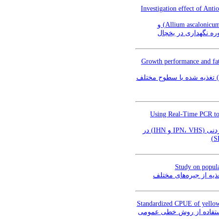
Investigation effect of Ant
مقاله علمی-پژوهشی: مطالعه اثر ضد اکسیداسیونی عصاره‌‌های آویشن (Zataria multiflora)، موسیر(Allium ascalonicum) و
Growth performance and fatt
مقاله علمی-پژوهشی: عملکرد رشد و ترکیب اسید‌‌های چرب در میگوی پا سفید غربی (Litopenaeus vannamei) تغذیه شده با سطوح مختلف
Using Real-Time PCR to 
مقاله علمی-پژوهشی: استفاده از روش Real-Time PCR به منظور شناسایی بیماری‌‌های ویروسی اخطار کردنی (IPN، VHS و IHN) در
Study on popula
Standardized CPUE of yellowf
مقاله علمی-پژوهشی: استانداردسازی صید به ازاء واحد تلاش (CPUE) تون زردباله (Thunnus albacares) ی عمومی