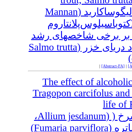
اثرات مجزا و تلفیقی مانان الیگوساکارید (Mannan
oligosaccharide) لوس‌پلانتاروم
(Lactobacillus plantarum) ی شاخصهای رشد
و فاکتورهای خونی بچه ماهی آزاد دریای خزر (Salmo trutta
|
[Abstract-FA]
|
[A
The effect of alcoholi
Tragopon carcifolus and 
life of
تاثیر عصاره الکلی گیاهان بن سرخ ( (Allium jesdanum،
شنگ (Tragopon carcifolus) و شاتره (Fumaria parviflora)