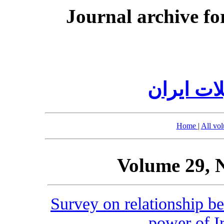
Journal archive fo
ات ایران
Home
|
All vo
Volume 29, 
Survey on relationship b
power of I